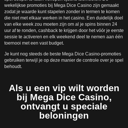
wekelijkse promoties bij Mega Dice Casino zijn gemaakt
zodat je waarde kunt stapelen zonder in termen te komen
die niet met elkaar werken in het casino. Een duidelijk doel
van elke week zou moeten zijn om al je spins binnen 24
uur af te ronden, cashback te krijgen door het vóór je eerste
sessie te activeren en elk weekend deel te nemen aan één
toernooi met een vast budget.
Je kunt nog steeds de beste Mega Dice Casino-promoties
gebruiken terwijl je op deze manier de controle over je spel
behoudt.
Als u een vip wilt worden
bij Mega Dice Casino,
ontvangt u speciale
beloningen