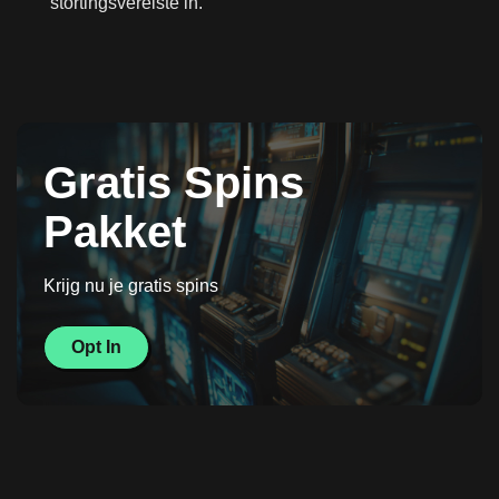
stortingsvereiste in.
Gratis Spins
Pakket
Krijg nu je gratis spins
Opt In