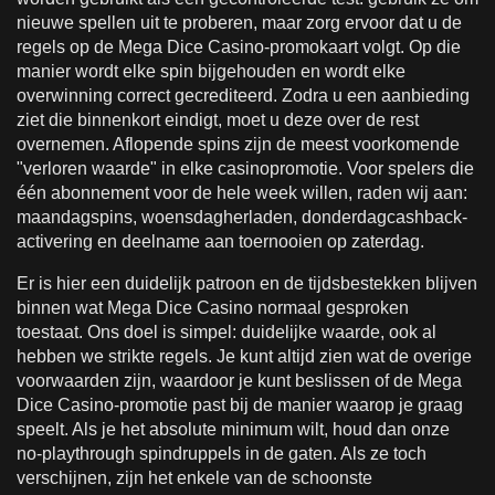
nieuwe spellen uit te proberen, maar zorg ervoor dat u de
regels op de Mega Dice Casino-promokaart volgt. Op die
manier wordt elke spin bijgehouden en wordt elke
overwinning correct gecrediteerd. Zodra u een aanbieding
ziet die binnenkort eindigt, moet u deze over de rest
overnemen. Aflopende spins zijn de meest voorkomende
"verloren waarde" in elke casinopromotie. Voor spelers die
één abonnement voor de hele week willen, raden wij aan:
maandagspins, woensdagherladen, donderdagcashback-
activering en deelname aan toernooien op zaterdag.
Er is hier een duidelijk patroon en de tijdsbestekken blijven
binnen wat Mega Dice Casino normaal gesproken
toestaat. Ons doel is simpel: duidelijke waarde, ook al
hebben we strikte regels. Je kunt altijd zien wat de overige
voorwaarden zijn, waardoor je kunt beslissen of de Mega
Dice Casino-promotie past bij de manier waarop je graag
speelt. Als je het absolute minimum wilt, houd dan onze
no-playthrough spindruppels in de gaten. Als ze toch
verschijnen, zijn het enkele van de schoonste