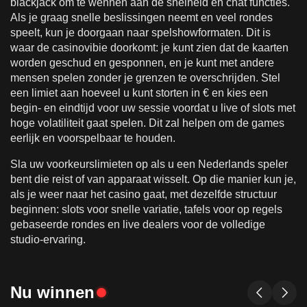
blackjack om te wennen aan de snelheid en chat functies.
Als je graag snelle beslissingen neemt en veel rondes
speelt, kun je doorgaan naar spelshowformaten. Dit is
waar de casinovibie doorkomt: je kunt zien dat de kaarten
worden geschud en gesponnen, en je kunt met andere
mensen spelen zonder je grenzen te overschrijden. Stel
een limiet aan hoeveel u kunt storten in € en kies een
begin- en eindtijd voor uw sessie voordat u live of slots met
hoge volatiliteit gaat spelen. Dit zal helpen om de games
eerlijk en voorspelbaar te houden.
Sla uw voorkeurslimieten op als u een Nederlands speler
bent die reist of van apparaat wisselt. Op die manier kun je,
als je weer naar het casino gaat, met dezelfde structuur
beginnen: slots voor snelle variatie, tafels voor op regels
gebaseerde rondes en live dealers voor de volledige
studio-ervaring.
Nu winnen