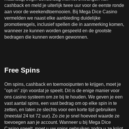
cashback en meld je uiterlijk twee uur voor de eerste ronde
aan voor de weekendtoernooien. Bij Mega Dice Casino
vermelden we naast elke aanbieding duidelijke
promotieregels, inclusief spellen die in aanmerking komen,
wanneer ze kunnen worden gespeeld en de grootste
bedragen die kunnen worden gewonnen.
Free Spins
Om spins, cashback en toernooipunten te krijgen, moet je
"opt-in" zijn voordat je speelt. Dit is de enige manier voor
ons casino systeem om ze bij te houden. We geven je een
vast aantal spins, een vast bedrag om op elke spin in te
zetten, en laten ze slechts voor een korte tijd gebruiken
(meestal 24 tot 72 uur). Zo zie je snel hoeveel waarde ze
toevoegen aan je account. Wanneer u bij Mega Dice
Casino speelt, moet u uw spins gebruiken zodra u ze krijgt