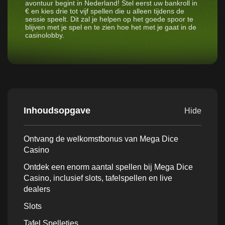
avontuur begint in Nederland! Stel eerst uw bankroll in
€ en kies drie tot vijf spellen die u alleen tijdens de
sessie speelt. Dit zal je helpen op het goede spoor te
blijven met je spel en te zien hoe het met je gaat in de
casinolobby.
Inhoudsopgave
Hide
Ontvang de welkomstbonus van Mega Dice
Casino
Ontdek een enorm aantal spellen bij Mega Dice
Casino, inclusief slots, tafelspellen en live
dealers
Slots
Tafel Spelletjes