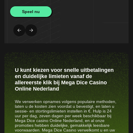
Speel nu
U kunt kiezen voor snelle uitbetalingen
en duidelijke limieten vanaf de
allereerste klik bij Mega Dice Casino
Online Nederland
We verwerken opnames volgens populaire methoden,
laten u de kosten zien voordat u bevestigt, en laten u
sessie- en stortingslimieten instellen in €. Hulp is 24
uur per dag, zeven dagen per week beschikbaar bij
Mega Dice casino Online Nederland, en al onze
promoties hebben duidelijke, gemakkelijk leesbare
voorwaarden. Mega Dice Casino verwelkomt u en uw