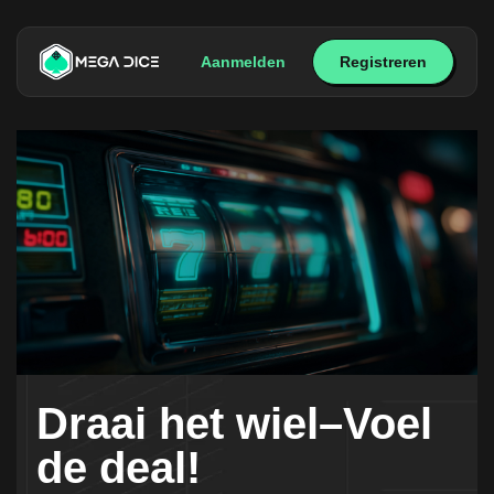
Aanmelden
Registreren
Draai het wiel–Voel
de deal!