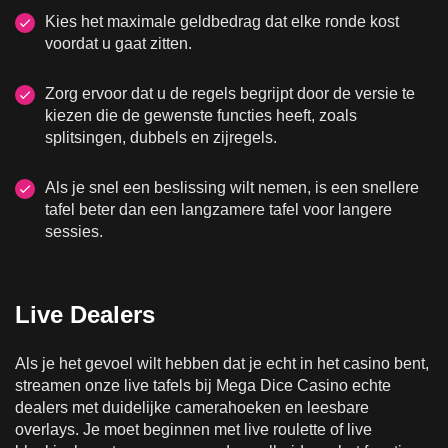
Kies het maximale geldbedrag dat elke ronde kost
voordat u gaat zitten.
Zorg ervoor dat u de regels begrijpt door de versie te
kiezen die de gewenste functies heeft, zoals
splitsingen, dubbels en zijregels.
Als je snel een beslissing wilt nemen, is een snellere
tafel beter dan een langzamere tafel voor langere
sessies.
Live Dealers
Als je het gevoel wilt hebben dat je echt in het casino bent,
streamen onze live tafels bij Mega Dice Casino echte
dealers met duidelijke camerahoeken en leesbare
overlays. Je moet beginnen met live roulette of live