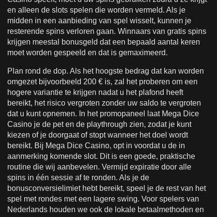
en alleen de slots spelen die worden vermeld. Als je
midden in een aanbieding van spel wisselt, kunnen je
resterende spins verloren gaan. Winnaars van gratis spins
krijgen meestal bonusgeld dat een bepaald aantal keren
moet worden gespeeld en dat is gemaximeerd.
Plan rond de dop. Als het hoogste bedrag dat kan worden
omgezet bijvoorbeeld 200 € is, zal het proberen om een
hogere variantie te krijgen nadat u het plafond heeft
bereikt, het risico vergroten zonder uw saldo te vergroten
dat u kunt opnemen. In het promopaneel laat Mega Dice
Casino je de pet en de playthrough zien, zodat je kunt
kiezen of je doorgaat of stopt wanneer het doel wordt
bereikt. Bij Mega Dice Casino, opt in voordat u de in
aanmerking komende slot. Dit is een goede, praktische
routine die wij aanbevelen. Vermijd expiratie door alle
spins in één sessie af te ronden. Als je de
bonusconversielimiet hebt bereikt, speel je de rest van het
spel met rondes met een lagere swing. Voor spelers van
Nederlands houden we ook de lokale betaalmethoden en