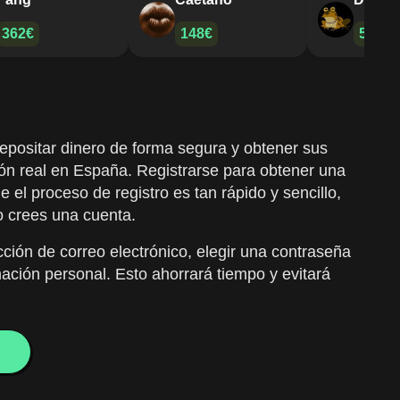
129€
362€
148€
epositar dinero de forma segura y obtener sus
ión real en España. Registrarse para obtener una
el proceso de registro es tan rápido y sencillo,
o crees una cuenta.
cción de correo electrónico, elegir una contraseña
ación personal. Esto ahorrará tiempo y evitará