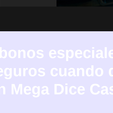
 bonos especial
seguros cuando 
ón Mega Dice Ca