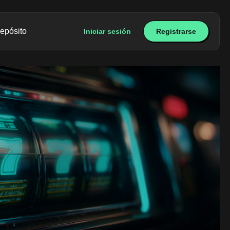
epósito
Iniciar sesión
Registrarse