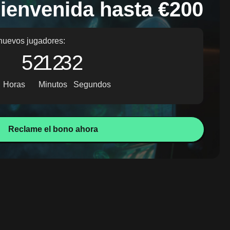
ienvenida hasta €200
 nuevos jugadores:
52
12
30
Horas
Minutos
Segundos
Reclame el bono ahora