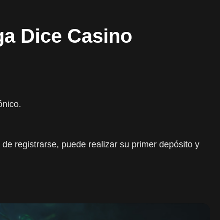
ga Dice Casino
ónico.
de registrarse, puede realizar su primer depósito y