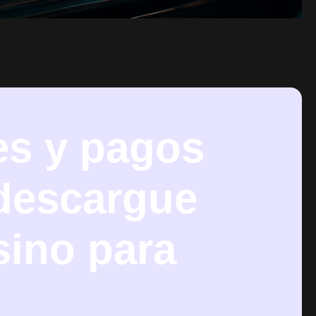
es y pagos
descargue
sino para